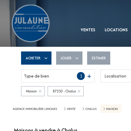
VENTES
LOCATIONS
ACHETER
LOUER
ESTIMER
Type de bien
1
Localisation
De l'ancien
à l'année
De l'immo pro
Maison
87230 - Chalus
AGENCE IMMOBILIÈRE LIMOGES
VENTE
CHALUS
MAISON
Maisons à vendre à Chalus