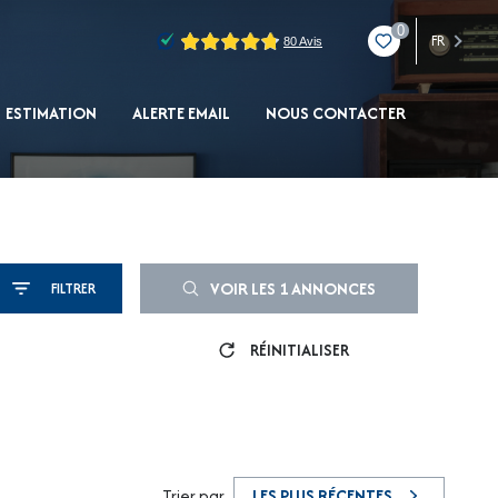
0
FR
ESTIMATION
ALERTE EMAIL
NOUS CONTACTER
VOIR LES
1
ANNONCES
FILTRER
RÉINITIALISER
Trier par
LES PLUS RÉCENTES