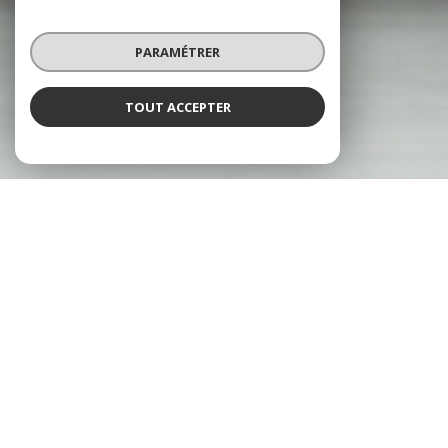
PARAMÉTRER
TOUT ACCEPTER
À PROPOS
JULAUNE IMMO VOUS ACCOMPAGNE
Venez nous rencontrer au sein de
l'agence immobilière
Julaune
Immobilier à
Limoges
. Nous mettons tout en œuvre pour votre
projet
immobilier
. Vous êtes propriétaire, futur acquéreur, locataire ou
en
recherche
d'une
location
, venez découvrir nos
annonces
immobilières
à Limoges pour trouver la
maison
ou l'
appartement
de
vos rêves !
Nos services immobiliers à Limoges