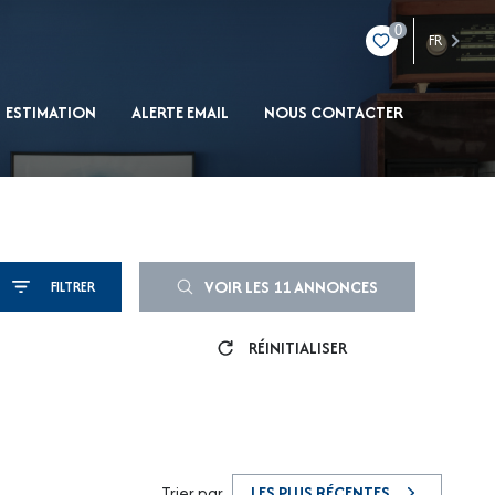
0
FR
ESTIMATION
ALERTE EMAIL
NOUS CONTACTER
VOIR LES
11
ANNONCES
FILTRER
RÉINITIALISER
Trier par
LES PLUS RÉCENTES