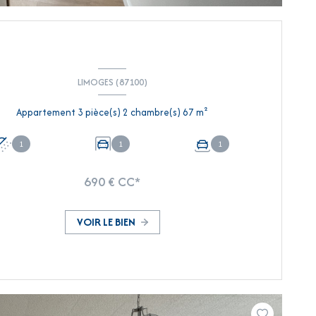
LIMOGES (87100)
Appartement 3 pièce(s) 2 chambre(s) 67 m²
1
1
1
690 € CC*
VOIR LE BIEN