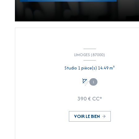
LIMOGES (87000)
Studio 1 pièce(s) 14.49 m²
1
390 € CC*
VOIR LE BIEN