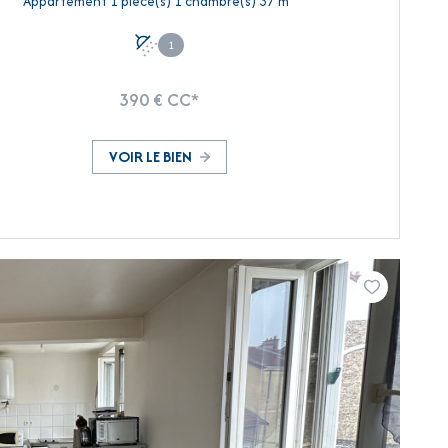
Appartement 1 pièce(s) 1 chambre(s) 37 m²
1
390 € CC*
VOIR LE BIEN