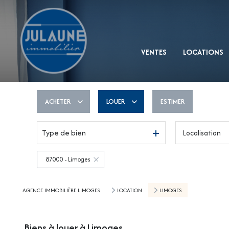
VENTES
LOCATIONS
ACHETER
LOUER
ESTIMER
Type de bien
Localisation
De l'ancien
à l'année
De l'immo pro
87000 - Limoges
AGENCE IMMOBILIÈRE LIMOGES
LOCATION
LIMOGES
Biens à louer à Limoges