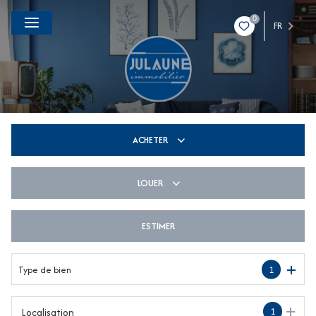
0
FR
ACHETER
LOUER
De l'ancien
De l'immo pro
ESTIMER
à l'année
Type de bien
1
1
Localisation