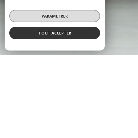
PARAMÉTRER
TOUT ACCEPTER
À PROPOS
JULAUNE IMMO VOUS ACCOMPAGNE
Venez nous rencontrer au sein de
l'agence immobilière
Julaune
Immobilier à
Limoges
. Nous mettons tout en œuvre pour votre
projet
immobilier
. Vous êtes propriétaire, futur acquéreur, locataire ou
en
recherche
d'une
location
, venez découvrir nos
annonces
immobilières
à Limoges pour trouver la
maison
ou l'
appartement
de
vos rêves !
Nos services immobiliers à Limoges