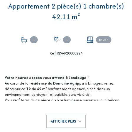
Appartement 2 pièce(s) 1 chambre(s)
42.11 m²
1
1
Balcon
Réf
RLVAP20000224
Votre nouveau cocon vous attend à Landouge !
Au cœur de la
résidence du Domaine Agrippa
à Limoges, venez
découvrir ce
T2 de 42 m²
parfaitement agencé, niché dans un
environnement verdoyant et paisible, sans vis à vis.
Vous profiterez d’une
pièce à vivre
lumineuse
ouverte sur un
balcon
,
d’une
chambre confortable avec placard intégré
, d’une
salle de bains
fonctionnelle
(machine à laver) et d’une
cuisine aménagée
. La
résidence offre
place de parking privative
,
gardien
, et même une
AFFICHER PLUS
piscine
pour vos moments de détente.
Imaginez la tranquillité d’un quartier recherché tout en restant proche