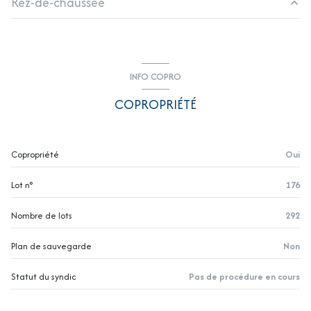
Rez-de-chaussée
1 parking(s)
chambre
11.04 m²
exposition Est-Ouest
cuisine
3.92 m²
INFO COPRO
salon/sejour
19.72 m²
2 côté(s) mitoyen(s)
COPROPRIÉTÉ
salle de bain
4.43 m²
1 niveau(x)
Copropriété
Oui
1er étage
Lot n°
176
1 étage(s)
Nombre de lots
292
vue Sans vis à vis
Plan de sauvegarde
Non
balcon
Statut du syndic
Pas de procédure en cours
interphone