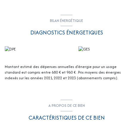
de Limoges, de ses facultés….
Ne laissez pas passer cette opportunité
Contactez-nous dès aujourd’hui pour organiser une visite et laissez-vous
séduire par votre futur chez-vous à
Limoges – Landouge
.
BILAN ÉNERGÉTIQUE
Les informations sur les risques auxquels ce bien est exposé sont
DIAGNOSTICS ÉNERGETIQUES
disponibles sur le site
Géorisques
Montant estimé des dépenses annuelles d'énergie pour un usage
standard est compris entre 680 € et 960 € . Prix moyens des énergies
indexés sur les années 2021, 2022 et 2023 (abonnements compris).
A PROPOS DE CE BIEN
CARACTÉRISTIQUES DE CE BIEN