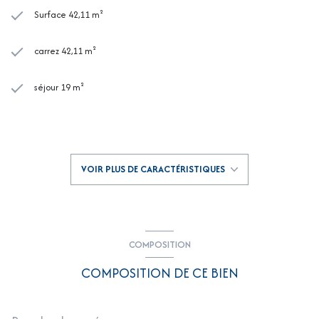
Surface 42,11 m²
carrez 42,11 m²
séjour 19 m²
1 chambre(s)
1 salle(s) de bain
VOIR PLUS DE CARACTÉRISTIQUES
1 salle(s) d'eau
construit en 2007
COMPOSITION
cuisine américaine (semi-équipée)
COMPOSITION DE CE BIEN
Chauffage individuel : convecteur (electrique)