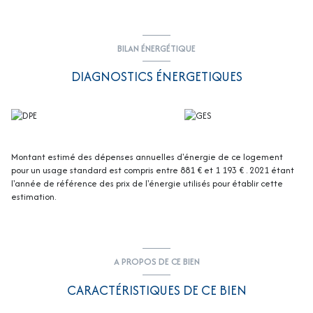
pour organiser une visite et laissez-vous séduire par cet appartement !
Les informations sur les risques auxquels ce bien est exposé sont
disponibles sur le site
Géorisques
BILAN ÉNERGÉTIQUE
DIAGNOSTICS ÉNERGETIQUES
Montant estimé des dépenses annuelles d'énergie de ce logement
pour un usage standard est compris entre 881 € et 1 193 € . 2021 étant
l'année de référence des prix de l'énergie utilisés pour établir cette
estimation.
A PROPOS DE CE BIEN
CARACTÉRISTIQUES DE CE BIEN