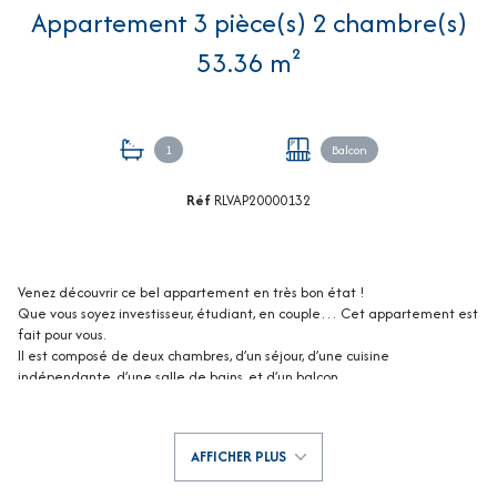
Appartement 3 pièce(s) 2 chambre(s)
53.36 m²
1
Balcon
Réf
RLVAP20000132
Venez découvrir ce bel appartement en très bon état !
Que vous soyez investisseur, étudiant, en couple… Cet appartement est
fait pour vous.
Il est composé de deux chambres, d’un séjour, d’une cuisine
indépendante, d’une salle de bains, et d’un balcon.
Il possède aussi une cave et il est très facile de se garer.
Proche des commerces et des transports en commun.
À deux pas de la faculté de médecine, de la faculté de lettres ou de
AFFICHER PLUS
droit.
Ne manquez pas cette opportunité ! Contactez-nous dès aujourd'hui