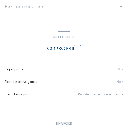
Rez-de-chaussée
2 côté(s) mitoyen(s)
salon/sejour
14.35 m2 m²
1 niveau(x)
chambre
10.22m2 m²
INFO COPRO
chambre
9.36 m²
4ème étage
COPROPRIÉTÉ
cuisine
7.12 m²
4 étage(s)
salle de bain
2.95m2 m²
Copropriété
Oui
vue sans vis à vis
entrée
4.03m2 m²
Plan de sauvegarde
Non
cave
Statut du syndic
Pas de procédure en cours
balcon
interphone
FINANCIER